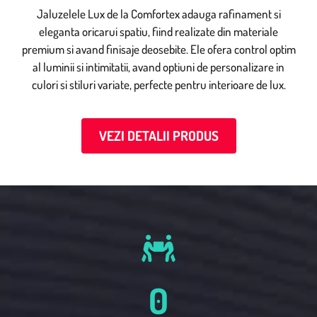
Jaluzelele Lux de la Comfortex adauga rafinament si
eleganta oricarui spatiu, fiind realizate din materiale
premium si avand finisaje deosebite. Ele ofera control optim
al luminii si intimitatii, avand optiuni de personalizare in
culori si stiluri variate, perfecte pentru interioare de lux.
VEZI DETALII PRODUS
0