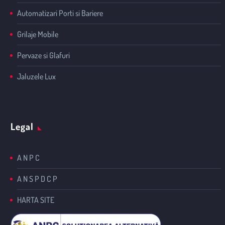
Automatizari Porti si Bariere
Grilaje Mobile
Pervaze si Glafuri
Jaluzele Lux
Legal
A N P C
A N S P D C P
HARTA SITE