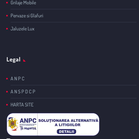
Grilaje Mobile
Pervaze si Glafuri
Jaluzele Lux
Legal
A N P C
A N S P D C P
HARTA SITE