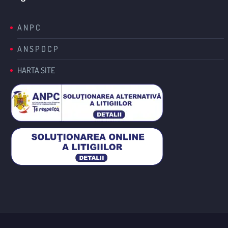
A N P C
A N S P D C P
HARTA SITE