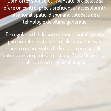
Comfortex sunt solutii avansate, proiectate sa
ofere un control precis si eficient al accesului intr-
un anumit spatiu, dispunand totodata de o
tehnologie de ultima generatie.
De regula, astfel de sisteme sunt cautate pentru
parcari auto, spatii comerciale sau industriale,
pentru ca accesul sa fie limitat la persoanele
autorizate sau pentru a gestiona fluxul de vehicule
intr-un mod organizat si sigur.