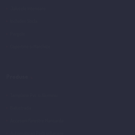
Jaluzele Interioare
Inchideri Sticla
Pergole
Copertine si Marchize
Produse
Tamplarie Pvc si Aluminiu
Balustrada
Accesorii Ferestre Mansarda
Automatizari Porti si Bariere