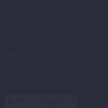
Grilaje Mobile
Pervaze si Glafuri
Jaluzele Lux
Legal
A N P C
A N S P D C P
HARTA SITE