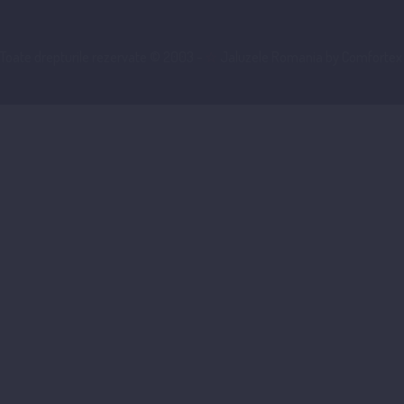
Toate drepturile rezervate © 2003 -
☆
Jaluzele Romania by Comfortex