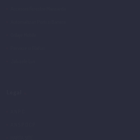
Accesorii Ferestre Mansarda
Automatizari Porti si Bariere
Grilaje Mobile
Pervaze si Glafuri
Jaluzele Lux
Legal
A N P C
A N S P D C P
HARTA SITE