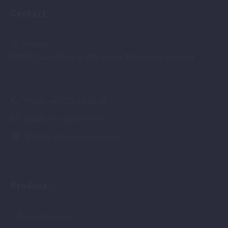
Contact
Address:
031292, Calea Vitan, Nr. 225, Sector 3, Bucuresti, Romania.
Phone:
+40 732 49 49 49
Email:
office@jaluzele-ro.ro
Website:
https://jaluzele-ro.ro
Produse
Rulouri Exterioare