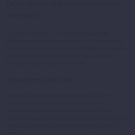
De ce merita sa investesti in rulouri
interioare?
La
Jaluzele Romania by Comfortex
, oferim
rulouri de
interior
ce combina un design elegant cu o functionalitate de
top. Fiecare produs este realizat din materiale de inalta calitate,
garantand confort termic si durabilitate. Iata cateva dintre
avantajele majore ale rulourilor interioare:
Izolare termica eficienta
Aceste tipuri de rulouri interioare actioneaza ca o bariera
termica, pastrand caldura in interior in timpul iernii si
impiedicand supraincalzirea in sezonul cald. Astfel, iti poti
mentine casa, apartamentul sau biroul la o temperatura optima
pe tot parcursul anului, reducand in acelasi timp costurile la
energie.