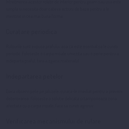
Intretinerea acestor rolete de interior pentru geam sau usa este
simpla si necesita doar cateva actiuni de baza pentru a le
mentine in cea mai buna forma:
Curatare periodica
Rulourile sunt expuse prafului, asa ca este esential sa le cureti
periodic. Foloseste o carpa moale umezita sau o perie pentru a
indeparta praful, fara a zgaria materialul.
Indepartarea petelor
Daca observi pete pe jaluzele, curata-le imediat pentru a preveni
deteriorarea. Foloseste o solutie delicata si tamponeaza zona
afectata cu o carpa moale, fara sa cureti agresiv.
Verificarea mecanismului de rulare