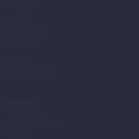
Plase Tantari
Usi Garaj
Jaluzele Interioare
Inchideri Sticla
Pergole
Copertine si Marchize
Produse
Tamplarie Pvc si Aluminiu
Balustrada