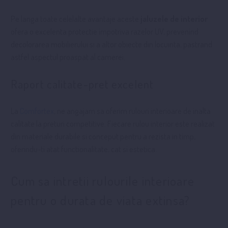
Pe langa toate celelalte avantaje aceste
jaluzele de interior
ofera o excelenta protectie impotriva razelor UV, prevenind
decolorarea mobilierului si a altor obiecte din locuinta, pastrand
astfel aspectul proaspat al camerei.
Raport calitate-pret excelent
La
Comfortex
, ne angajam sa oferim rulouri interioare de inalta
calitate la preturi competitive. Fiecare rulou interior este realizat
din materiale durabile si conceput pentru a rezista in timp,
oferindu-ti atat functionalitate, cat si estetica.
Cum sa intretii rulourile interioare
pentru o durata de viata extinsa?