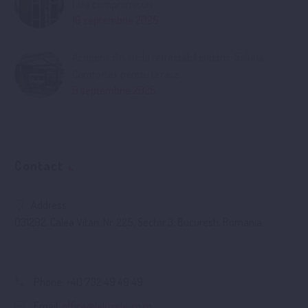
fara compromisuri
16 septembrie 2025
Acoperis din sticla retractabil electric: Solutia
Comfortex pentru terasa
9 septembrie 2025
Contact
Address:
031292, Calea Vitan, Nr. 225, Sector 3, Bucuresti, Romania.
Phone:
+40 732 49 49 49
Email:
office@jaluzele-ro.ro