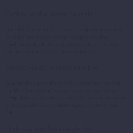
Control total al luminii naturale
Jaluzelele de interior iti ofera control complet asupra cantitatii
de lumina care patrunde in casa. Poti regla cu usurinta
deschiderea rulourilor de interior pentru a optimiza lumina in
functie de preferintele tale si de momentul zilei.
Modele variate si culori atractive
Ai la dispozitie o gama diversa de storuri interioare, in culori si
modele diferite, astfel incat sa gasesti solutia ideala pentru
designul locuintei tale. Astfel, aceste rolete interioare nu doar ca
sunt functionale, ci si completeaza aspectul modern al casei
tale.
Protectie impotriva razelor UV