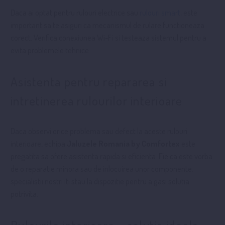
Daca ai optat pentru rulouri electrice sau
rulouri smart
, este
important sa te asiguri ca mecanismul de rulare functioneaza
corect. Verifica conexiunea Wi-Fi si testeaza sistemul pentru a
evita problemele tehnice.
Asistenta pentru repararea si
intretinerea rulourilor interioare
Daca observi orice problema sau defect la aceste rulouri
interioare, echipa
Jaluzele Romania by Comfortex
este
pregatita sa ofere asistenta rapida si eficienta. Fie ca este vorba
de o reparatie minora sau de inlocuirea unor componente,
specialistii nostri iti stau la dispozitie pentru a gasi solutia
potrivita.
Rulourile interioare – solutia ideala