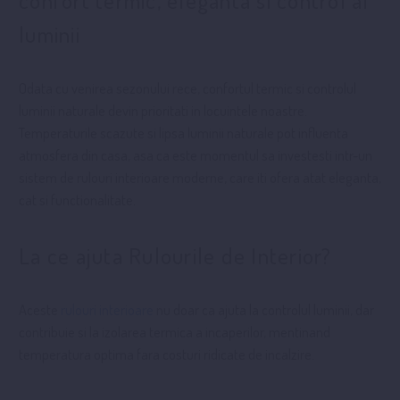
confort termic, eleganta si control al
luminii
Odata cu venirea sezonului rece, confortul termic si controlul
luminii naturale devin prioritati in locuintele noastre.
Temperaturile scazute si lipsa luminii naturale pot influenta
atmosfera din casa, asa ca este momentul sa investesti intr-un
sistem de rulouri interioare moderne, care iti ofera atat eleganta,
cat si functionalitate.
La ce ajuta Rulourile de Interior?
Aceste
rulouri interioare
nu doar ca ajuta la controlul luminii, dar
contribuie si la izolarea termica a incaperilor, mentinand
temperatura optima fara costuri ridicate de incalzire.